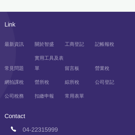
Link
最新資訊
關於智盛
工商登記
記帳報稅
實用工具及表
常見問題
單
留言板
營業稅
網拍課稅
營所稅
綜所稅
公司登記
公司稅務
扣繳申報
常用表單
Contact
04-22315999