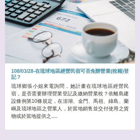
108/03/28-在琉球地區經營民宿可否免辦營業(稅籍)登
記？
琉球鄉張小姐來電詢問，她計畫在琉球地區經營民
宿，是否需要辦理營業登記及繳納營業稅？依離島建
設條例第10條規定，在澎湖、金門、馬祖、綠島、蘭
嶼及琉球地區之營業人，於當地銷售並交付使用之貨
物或於當地提供之.....