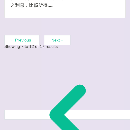
之利息，比照所得.....
« Previous
Next »
Showing
7
to
12
of
17
results