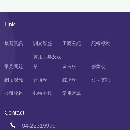
Link
最新資訊
關於智盛
工商登記
記帳報稅
實用工具及表
常見問題
單
留言板
營業稅
網拍課稅
營所稅
綜所稅
公司登記
公司稅務
扣繳申報
常用表單
Contact
04-22315999