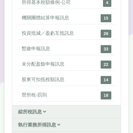
所得基本稅額條例-公司
4
機關團體結算申報訊息
15
投資抵減／盈虧互抵訊息
26
暫繳申報訊息
33
未分配盈餘申報訊息
22
股東可扣抵稅額訊息
14
營所稅-罰則
18
綜所稅訊息
執行業務所得訊息