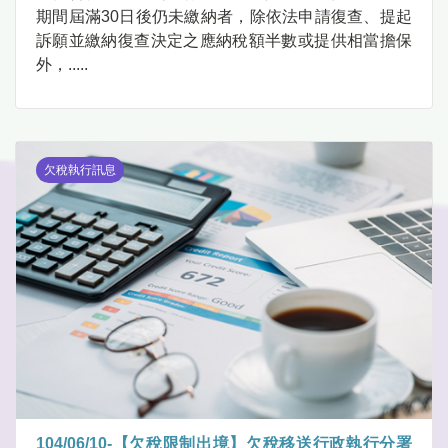
期間屆滿30日後仍未繳納者，除依法申請復查、提起
訴願並繳納復查決定之應納稅額半數或提供相當擔保
外，.....
欠稅執行訊息
104/06/10-【欠稅限制出境】欠稅移送行政執行分署