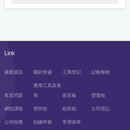
Link
最新資訊
關於智盛
工商登記
記帳報稅
實用工具及表
常見問題
單
留言板
營業稅
網拍課稅
營所稅
綜所稅
公司登記
公司稅務
扣繳申報
常用表單