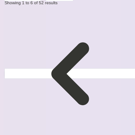
Showing
1
to
6
of
52
results