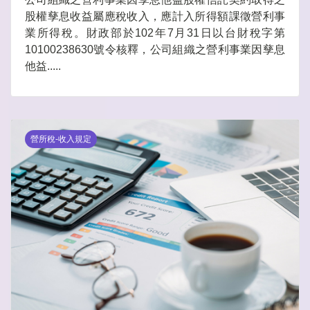
股權孳息收益屬應稅收入，應計入所得額課徵營利事
業所得稅。財政部於102年7月31日以台財稅字第
10100238630號令核釋，公司組織之營利事業因孳息
他益.....
營所稅-收入規定