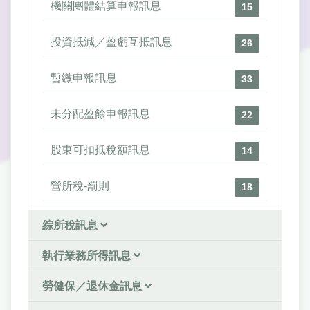
機關團體結算申報訊息
15
投資抵減／盈虧互抵訊息
26
暫繳申報訊息
33
未分配盈餘申報訊息
22
股東可扣抵稅額訊息
14
營所稅-罰則
18
綜所稅訊息
執行業務所得訊息
勞健保／退休金訊息