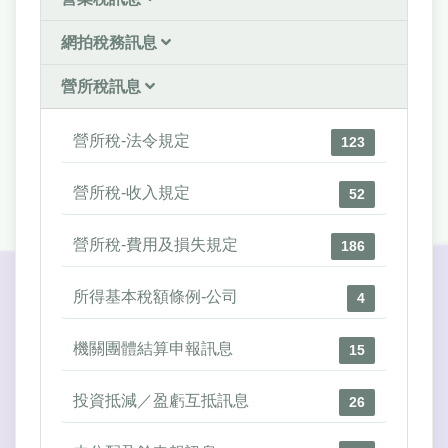
網拍稅務訊息
營所稅訊息
營所稅-法令規定
123
營所稅-收入規定
52
營所稅-費用及損失規定
186
所得基本稅額條例-公司
4
機關團體結算申報訊息
15
投資抵減／盈虧互抵訊息
26