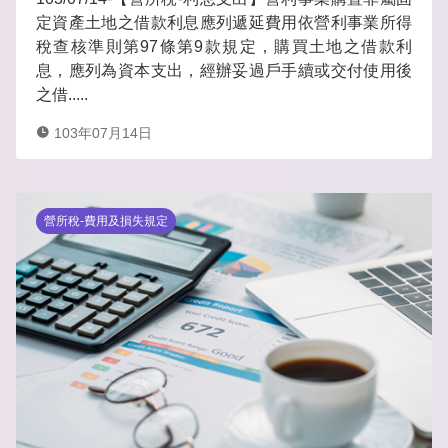
定資產土地之借款利息應列遞延費用依營利事業所得
稅查核準則第97條第9款規定，購買土地之借款利
息，應列為資本支出，經辦妥過戶手續或交付使用後
之借.....
103年07月14日
營所稅-費用及損失規定