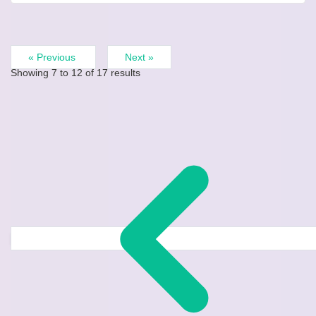
« Previous
Next »
Showing
7
to
12
of
17
results