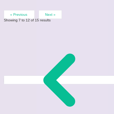
« Previous
Next »
Showing
7
to
12
of
15
results