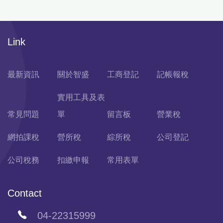
Link
最新資訊
關於智盛
工商登記
記帳報稅
實用工具及表
常見問題
單
留言板
營業稅
網拍課稅
營所稅
綜所稅
公司登記
公司稅務
扣繳申報
常用表單
Contact
04-22315999