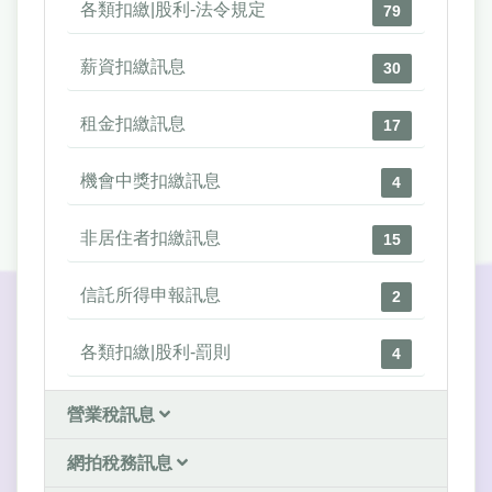
各類扣繳|股利-法令規定
79
薪資扣繳訊息
30
租金扣繳訊息
17
機會中獎扣繳訊息
4
非居住者扣繳訊息
15
信託所得申報訊息
2
各類扣繳|股利-罰則
4
營業稅訊息
網拍稅務訊息