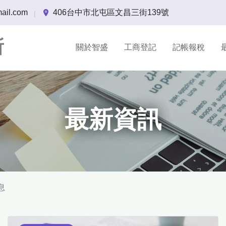
ail.com
406台中市北屯區文昌三街139號
|
所
關於智盛
工商登記
記帳報稅
最新資訊
息