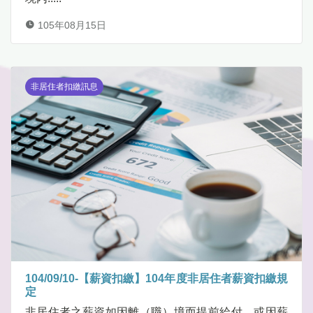
105年08月15日
非居住者扣繳訊息
104/09/10-【薪資扣繳】104年度非居住者薪資扣繳規
定
非居住者之薪資如因離（職）境而提前給付，或因薪