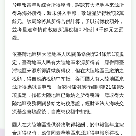
於申報當年度綜合所得稅時，誤認其大陸地區來源所
得為海外所得，漏未併入申報，致短漏所得稅額2萬
餘元。該局除將其所得合併計算，予以補徵稅額外，
並考量違章情節裁處所漏稅額0.2倍計4千餘元之罰
鍰。
依臺灣地區與大陸地區人民關係條例第24條第1項規
定，臺灣地區人民有大陸地區來源所得者，應併同臺
灣地區來源所得課徵所得稅，但在大陸地區已繳納之
稅額，得自應納稅額中扣抵。從而國人有大陸地區來
源所得應誠實申報，而依同條例施行細則第21條第5
項規定，扣抵大陸地區已繳納之所得稅時，應取得大
陸地區稅務機關發給之納稅憑證，經財團法人海峽交
流基金會驗證後，自應納稅額中扣抵。
國人在大陸地區提供勞務取得報酬，於申報當年度綜
合所得稅時，應併同臺灣地區來源所得申報所得稅，