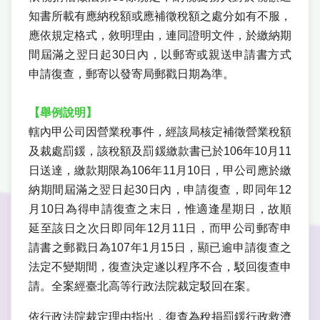
知書所載有應納稅額或應補徵稅額之處分如有不服，
應依規定格式，敘明理由，連同證明文件，於繳納期
間屆滿之翌日起30日內，以郵寄或親送申請書方式
申請復查，郵寄以發寄局郵戳日期為準。
【舉例說明】
轄內甲公司因營業稅事件，經該局核定補徵營業稅額
及裁處罰鍰，該稅額及罰鍰繳款書已於106年10月11
日送達，繳款期限為106年11月10日，甲公司應於繳
納期間屆滿之翌日起30日內，申請復查，即同年12
月10日為得申請復查之末日，惟適逢星期日，故順
延至該日之次日即同年12月11日，而甲公司郵寄申
請書之郵戳日為107年1月15日，顯已逾申請復查之
法定不變期間，復查決定遂以程序不合，駁回復查申
請。全案經臺北高等行政法院裁定駁回在案。
依行政法院裁定理由指出，復查為稅捐罰鍰行政救濟