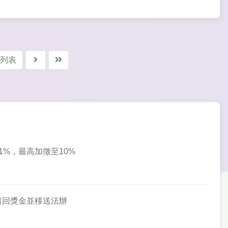
列表
徵1%，最高加徵至10%
將追回獎金並移送法辦