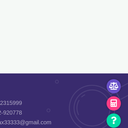
2315999
-920778
x33333@gmail.com