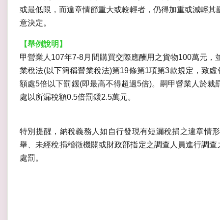
或最低限，而違章情節重大或較輕者，仍得加重或減輕其
意決定。
【舉例說明】
甲營業人107年7-8月間購買交際應酬用之貨物100萬
業稅法(以下簡稱營業稅法)第19條第1項第3款規定，致
額處5倍以下罰鍰(即最高不得超過5倍)。嗣甲營業人於
處以所漏稅額0.5倍罰鍰2.5萬元。
特別提醒，納稅義務人如自行發現有短漏稅捐之違章情形
舉、未經稅捐稽徵機關或財政部指定之調查人員進行調查之
處罰。