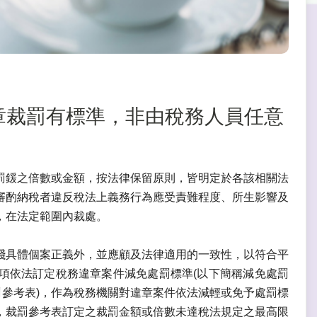
務違章裁罰有標準，非由稅務人員任意
罰鍰之倍數或金額，按法律保留原則，皆明定於各該相關法
審酌納稅者違反稅法上義務行為應受責難程度、所生影響及
，在法定範圍內裁處。
踐具體個案正義外，並應顧及法律適用的一致性，以符合平
項依法訂定稅務違章案件減免處罰標準(以下簡稱減免處罰
罰參考表)，作為稅務機關對違章案件依法減輕或免予處罰標
，裁罰參考表訂定之裁罰金額或倍數未達稅法規定之最高限