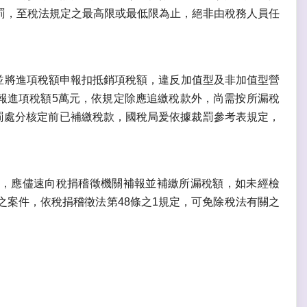
罰，至稅法規定之最高限或最低限為止，絕非由稅務人員任
元，並將進項稅額申報扣抵銷項稅額，違反加值型及非加值型營
虛報進項稅額5萬元，依規定除應追繳稅款外，尚需按所漏稅
裁罰處分核定前已補繳稅款，國稅局爰依據裁罰參考表規定，
，應儘速向稅捐稽徵機關補報並補繳所漏稅額，如未經檢
案件，依稅捐稽徵法第48條之1規定，可免除稅法有關之