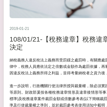
2019-01-21
108/01/21-【稅務違章】稅
決定
納稅義務人違反稅法上義務而受罰鍰之處罰時，有關應處
律中，稅務人員應依法定之倍數或金額作為處罰依據，再
因違反稅法上義務所得之利益，並得考量納稅者之資力後
進一步說明，行政機關行使法律所授與裁量權，除必須實
等原則。財政部爰按各種稅務違章情形及違章後情形等事
標準)及稅務違章案件裁罰金額或倍數參考表(以下簡稱裁
準及行使裁量權之準則，並於裁罰參考表使用須知中載明