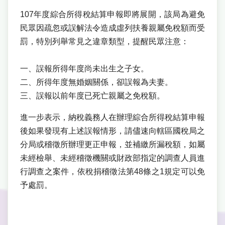
107年度綜合所得稅結算申報即將展開，該局為避免
民眾因疏忽或誤解法令造成虛列扶養親屬免稅額而受
罰，特別列舉常見之違章類型，提醒民眾注意：
一、誤報所得年度尚未出生之子女。
二、所得年度無婚姻關係，卻誤報為夫妻。
三、誤報以前年度已死亡親屬之免稅額。
進一步表示，納稅義務人在辦理綜合所得稅結算申報
後如果發現有上述誤報情形，請儘速向轄區國稅局之
分局或稽徵所辦理更正申報，並補繳所漏稅額，如屬
未經檢舉、未經稽徵機關或財政部指定的調查人員進
行調查之案件，依稅捐稽徵法第48條之1規定可以免
予處罰。