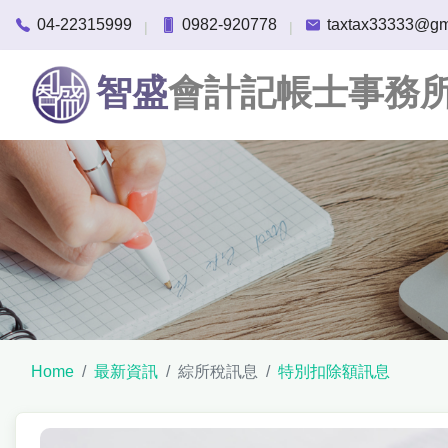
04-22315999
0982-920778
taxtax33333@gm
|
|
智盛
會計記帳士事務
Home
最新資訊
綜所稅訊息
特別扣除額訊息