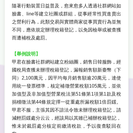
隨著行動裝置日益普及，愈來愈多人透過社群網站如
臉書、line等建立社團或群組，從事經常性買進賣出
之營利行為，此類交易與實體商家從事買賣行為並無
不同，應依規定辦理稅籍登記，以免因檢舉或被查獲
而遭補稅及處罰。
【舉例說明】
甲君在臉書社群網站建立粉絲團，銷售日韓服飾，經
國稅局查獲未辦理稅籍登記，漏報銷售額新臺幣（下
同）2,100萬元，因平均每月銷售額逾20萬元，達使
用統一發票標準，核定補徵營業稅額105萬元，並依
加值型及非加值型營業稅法第51條第1項第1款及稅
捐稽徵法第44條規定擇一從重處所漏稅額1倍罰鍰。
甲君不服，主張其因不諳法令致未辦理稅籍登記，請
減輕罰鍰處分云云，經該局以其雖已補辦稅籍登記，
惟未於裁罰處分核定前繳清稅款，予以復查駁回在