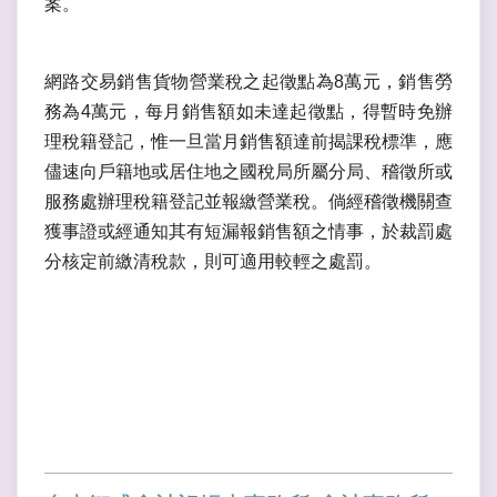
案。
網路交易銷售貨物營業稅之起徵點為8萬元，銷售勞
務為4萬元，每月銷售額如未達起徵點，得暫時免辦
理稅籍登記，惟一旦當月銷售額達前揭課稅標準，應
儘速向戶籍地或居住地之國稅局所屬分局、稽徵所或
服務處辦理稅籍登記並報繳營業稅。倘經稽徵機關查
獲事證或經通知其有短漏報銷售額之情事，於裁罰處
分核定前繳清稅款，則可適用較輕之處罰。