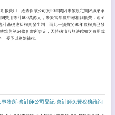
過期帳費用，經查係該公司於90年間因未依規定期限繳納承
關費用等計600萬餘元，未於當年度申報相關損費，遲至
織會計基礎應採權責發生制，而此一損費於90年度權責已發
核準則第64條但書所規定，因特殊情形無法確知之費用或
合，爰予以剔除補稅。
士事務所-會計師公司登記-會計師免費稅務諮詢