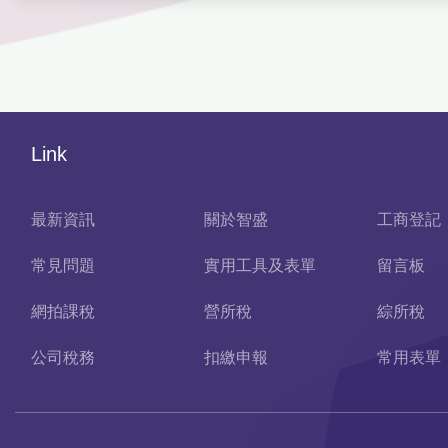
Link
最新資訊
關於智盛
工商登記
常見問題
實用工具及表單
留言板
網拍課稅
營所稅
綜所稅
公司稅務
扣繳申報
常用表單