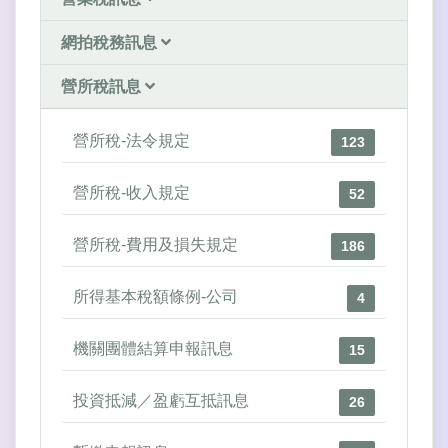
網拍稅務訊息
營所稅訊息
營所稅-法令規定
123
營所稅-收入規定
52
營所稅-費用及損失規定
186
所得基本稅額條例-公司
4
機關團體結算申報訊息
15
投資抵減／盈虧互抵訊息
26