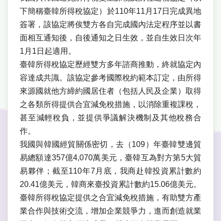
下簡稱臺韓所得稅協定）於110年11月17日完成異地
簽署，該協定將俟雙方各自完成國內法定程序並以書
面相互通知後，自後通知之日生效，並自生效日次年
1月1日起適用。
臺韓所得稅協定歷經雙方多年諮商推動，終就協定內
容達成共識。該協定參考國際稅約範本訂定，由所得
來源國就他方締約國居住者（包括人民及企業）取得
之各類所得提供合宜減免稅措施，以消除重複課稅，
甚至減輕稅負，並提供爭議解決機制及其他稅務合
作。
我國與韓國經貿關係密切，去（109）年臺韓雙邊貿
易總額達357億4,070萬美元，臺韓互為對方第5大貿
易夥伴；截至110年7月底，我商赴韓投資累計數約
20.41億美元，韓商來臺投資累計數約15.06億美元。
臺韓所得稅協定提供之合宜減免稅措施，有助雙方產
業合作與技術交流，增加企業競爭力，進而創造就業