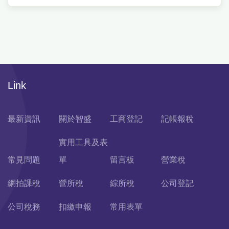
Link
最新資訊
關於智盛
工商登記
記帳報稅
實用工具及表
常見問題
單
留言板
營業稅
網拍課稅
營所稅
綜所稅
公司登記
公司稅務
扣繳申報
常用表單