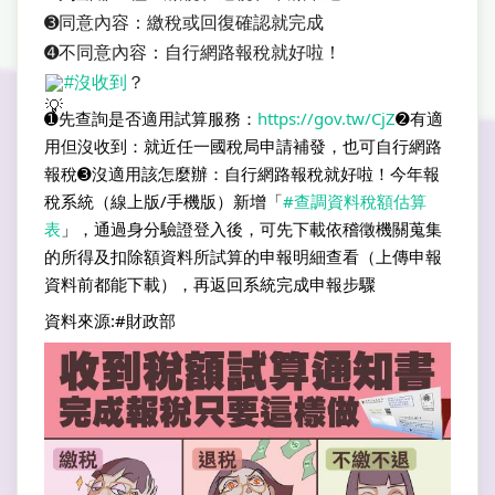
➌同意內容：繳稅或回復確認就完成
➍不同意內容：自行網路報稅就好啦！
#沒收到
？
➊先查詢是否適用試算服務：
https://gov.tw/CjZ
➋有適
用但沒收到：就近任一國稅局申請補發，也可自行網路
報稅➌沒適用該怎麼辦：自行網路報稅就好啦！今年報
稅系統（線上版/手機版）新增「
#查調資料稅額估算
表
」，通過身分驗證登入後，可先下載依稽徵機關蒐集
的所得及扣除額資料所試算的申報明細查看（上傳申報
資料前都能下載），再返回系統完成申報步驟
資料來源:#財政部