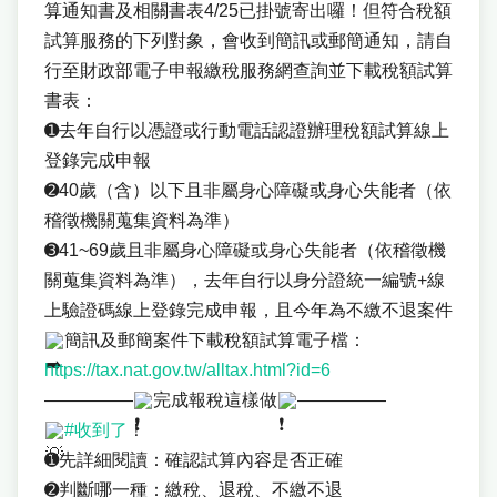
算通知書及相關書表4/25已掛號寄出囉！但符合稅額
試算服務的下列對象，會收到簡訊或郵簡通知，請自
行至財政部電子申報繳稅服務網查詢並下載稅額試算
書表：
➊去年自行以憑證或行動電話認證辦理稅額試算線上
登錄完成申報
➋40歲（含）以下且非屬身心障礙或身心失能者（依
稽徵機關蒐集資料為準）
➌41~69歲且非屬身心障礙或身心失能者（依稽徵機
關蒐集資料為準），去年自行以身分證統一編號+線
上驗證碼線上登錄完成申報，且今年為不繳不退案件
簡訊及郵簡案件下載稅額試算電子檔：
https://tax.nat.gov.tw/alltax.html?id=6
—————
完成報稅這樣做
—————
#收到了
！
➊先詳細閱讀：確認試算內容是否正確
➋判斷哪一種：繳稅、退稅、不繳不退