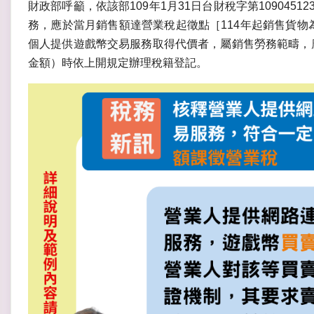
財政部呼籲，依該部109年1月31日台財稅字第109045
務，應於當月銷售額達營業稅起徵點［114年起銷售貨物
個人提供遊戲幣交易服務取得代價者，屬銷售勞務範疇，
金額）時依上開規定辦理稅籍登記。