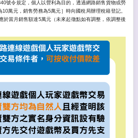
12340號令規定，個人以營利為目的，透過網路銷售貨物或勞
為10萬元，銷售勞務為5萬元］時向國稅局辦理稅籍登記。
應於當月銷售額達5萬元（未來起徵點如有調整，依調整後