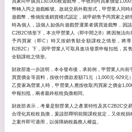
買家向甲購買130,000枚遊戲幣，甲收到丙買家價金1,000元
幣轉入丙之遊戲帳號。故就交易外觀形式，甲營業人同時
遊戲幣，惟倘按進銷貨模式認定，就甲銷售予丙買家之銷
時為個人，該個人如係向遊戲營運業者購買遊戲幣，因該
C2B2C情形下，本次甲營業人（即中間之B）將因無法
予丙買家（即C）時又按銷售額全額課稅之情形，將導
B2B2C）下，因甲營業人可取具進項發票申報扣抵，其
全額課稅之情形。
財政部進一步說明，本令發布後，承前例，甲營業人向前
買賣價金等資料，按收付價款差額71元（1,000元-92
乙賣家為營業人時，甲營業人應按收取丙買家之價金1,00
申報扣抵，兩者最終租稅負擔相同。
財政部表示，考量是類營業人之產業特性及其C2B2C交
合理化其租稅負擔，爰該部釋明前開課稅規定，又依稅捐稽
之案件即可適用，以保障納稅義務人權益。