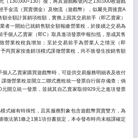
（130,000÷130）後，將其遊戲帳號內之130,000枚遊戲
經手金流（買賣價金）及物流（遊戲幣），似屬先買後賣A
售額全額計算銷項稅額，實務上因其交易前手（即乙賣家）
業者一開始已就銷售額全額報繳營業稅，於接續之交易為
向前手個人乙賣家（即C）取具進項發票申報扣抵，形成其售
致營業稅稅負增加；至於交易前手為營業人之情況（即
售予丙買家按進銷項模式課徵營業稅，尚不致發生按銷售額
手個人乙賣家購買遊戲幣時，可提供交易服務明細表及收付
9元）課徵營業稅並開立二聯式應稅統一發票自行留存備查；倘
0元開立統一發票，並就其自乙賣家取得929元之進項發票
易模式確有特殊性，且其服務對象包含遊戲幣買賣雙方，為
徵法第1條之1第1項但書規定，本令發布時尚未核課確定