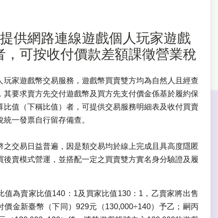
營業人提供網路連線遊戲個人玩家遊戲
者，可按收付價款差額課徵營業稅
個人玩家遊戲幣交易服務，遊戲幣買賣雙方均為自然人且經查
，其要求賣方先交付遊戲幣及買方先支付價金係基於履約保
算比值（下稱比值）者，可提供交易服務明細表及收付買賣
稅統一發票自行留存備查。
幣之交易日益普遍，因是類交易均於線上完成且具高度隱匿
買後賣模式營運，並搭配一定之買賣雙方實名身分驗證及履
值為賣家比值140：1及買家比值130：1，乙賣家將出售
金新臺幣（下同）929元（130,000÷140）予乙；嗣丙