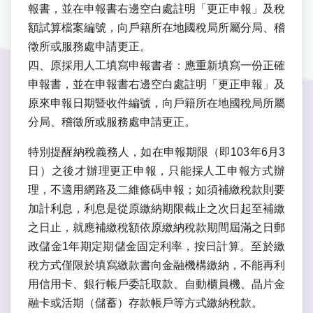
報書，並在申報書右邊空白處註明「更正申報」及稅
額試算檔案編號，向戶籍所在地國稅局所屬分局、稽
徵所或服務處申請更正。
四、原採用人工填寫申報書者：應重新填寫一份正確
申報書，並在申報書右邊空白處註明「更正申報」及
原來申報日期暨收件編號，向戶籍所在地國稅局所屬
分局、稽徵所或服務處申請更正。
特別提醒納稅義務人，如在申報期限（即103年6月3
日）之後才辦理更正申報，只能採人工申報方式辦
理，不適用網路及二維條碼申報；如須補繳稅款則要
加計利息，利息是從原繳納期限截止之次日起至補繳
之日止，就應補繳稅額依原繳納稅款期間屆滿之日郵
政儲金1年期定期儲金固定利率，按日計算。至於繳
稅方式僅限於填寫繳款書向金融機構繳納，不能再利
用信用卡、銀行帳戶委託取款、自動櫃員機、晶片金
融卡或活期（儲蓄）存款帳戶等方式繳納稅款。