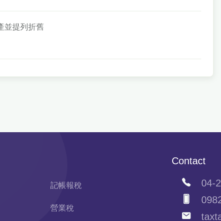
資產並提列折舊
Contact
04-2
記帳報稅
0982
營業稅
taxta