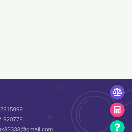
2315999
-920778
x33333@gmail.com