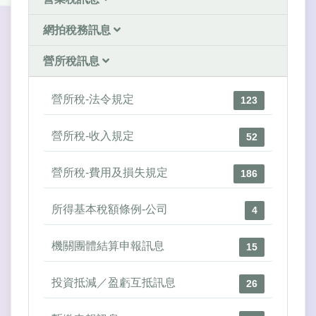
網拍稅務訊息
營所稅訊息
營所稅-法令規定
123
營所稅-收入規定
52
營所稅-費用及損失規定
186
所得基本稅額條例-公司
4
機關團體結算申報訊息
15
投資抵減／盈虧互抵訊息
26