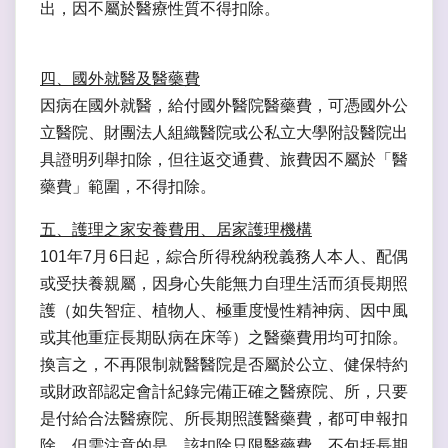
出，因不屬於醫療性質不得扣除。
四、國外就醫及醫藥費
因病在國外就醫，給付國外醫院醫藥費，可憑國外公
立醫院、財團法人組織醫院或公私立大學附設醫院出
具證明列舉扣除，但往返交通費、旅費因不屬於「醫
藥費」範圍，不得扣除。
五、護理之家安養費用、居家護理機構
101年7月6日起，綜合所得稅納稅義務人本人、配偶
或受扶養親屬，因身心失能無力自理生活而須長期照
護（如失智症、植物人、極重度慢性精神病、因中風
或其他重症長期臥病在床等）之醫藥費用均可扣除。
換言之，不再限制就醫醫院是否屬於公立、健保特約
或財政部認定會計紀錄完備正確之醫療院、所，只要
是付給合法醫療院、所長期照護醫藥費，都可申報扣
除。但需注意的是，該扣除只限醫藥費，不包括長期