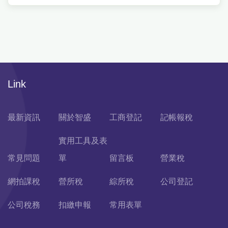
Link
最新資訊
關於智盛
工商登記
記帳報稅
實用工具及表
常見問題
單
留言板
營業稅
網拍課稅
營所稅
綜所稅
公司登記
公司稅務
扣繳申報
常用表單