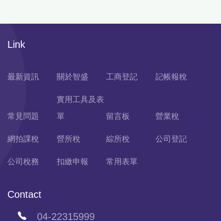
Link
最新資訊
關於智盛
工商登記
記帳報稅
實用工具及表
常見問題
單
留言板
營業稅
網拍課稅
營所稅
綜所稅
公司登記
公司稅務
扣繳申報
常用表單
Contact
04-22315999