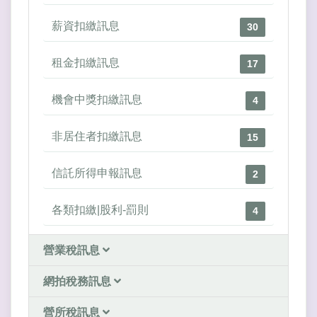
薪資扣繳訊息
30
租金扣繳訊息
17
機會中獎扣繳訊息
4
非居住者扣繳訊息
15
信託所得申報訊息
2
各類扣繳|股利-罰則
4
營業稅訊息
網拍稅務訊息
營所稅訊息