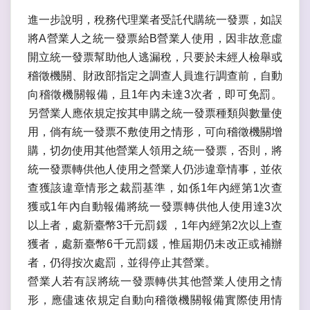
進一步說明，稅務代理業者受託代購統一發票，如誤
將A營業人之統一發票給B營業人使用，因非故意虛
開立統一發票幫助他人逃漏稅，只要於未經人檢舉或
稽徵機關、財政部指定之調查人員進行調查前，自動
向稽徵機關報備，且1年內未達3次者，即可免罰。
另營業人應依規定按其申購之統一發票種類與數量使
用，倘有統一發票不敷使用之情形，可向稽徵機關增
購，切勿使用其他營業人領用之統一發票，否則，將
統一發票轉供他人使用之營業人仍涉違章情事，並依
查獲該違章情形之裁罰基準，如係1年內經第1次查
獲或1年內自動報備將統一發票轉供他人使用達3次
以上者，處新臺幣3千元罰鍰 ，1年內經第2次以上查
獲者，處新臺幣6千元罰鍰，惟屆期仍未改正或補辦
者，仍得按次處罰，並得停止其營業。
營業人若有誤將統一發票轉供其他營業人使用之情
形，應儘速依規定自動向稽徵機關報備實際使用情