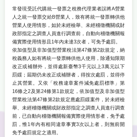
常發現受託代購統一發票之稅務代理業者誤將A營業
人之統一發票交給B營業人，致有將統一發票轉供他
營業人使用情形，如於未經檢舉、未經稽徵機關或財
政部指定之調查人員進行調查前，自動向稽徵機關報
備實際使用情形且1年內未達3次者，可免予處罰。
依加值型及非加值型營業稅法第47條第2款規定，納
稅義務人如有將統一發票轉供他人使用，除通知限期
改正或補辦外，並得處新臺幣3千元以上3萬元以下
罰鍰；屆期仍未改正或補辦者，得按次處罰，並得停
止其營業。又依「稅務違章案件減免處罰標準」第
16條之2及第24條第1款規定，依加值型及非加值型
營業稅法第47條第2款規定應處罰鍰案件，於未經檢
舉、未經稽徵機關或財政部指定之調查人員進行調查
前，已自動向稽徵機關報備實際使用情形者，免予處
罰，惟1年內有相同違章事實3次以上者，則無前開
免予處罰規定之適用。