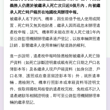
義務人仍應於被繼承人死亡次日起6個月內，向被繼
承人死亡時戶籍所在地國稅局辦理申報。
被繼承人名下的汽、機車，因生前借予他人使用或閒
置，死亡時又無其他財產，繼承人因而疏忽未辦理遺
產稅申報，該汽、機車即未能在所有人死亡後1年內
至公路監理機關辦理繼承過戶登記，以致車輛牌照遭
註銷，影響繼承人使用車輛行駛道路的權利。
進一步說明，遺產稅申報時除應檢附被繼承人死亡除
戶資料（如死亡診斷證明書或載有死亡日期之戶口名
簿影本等）及各繼承人現戶戶籍資料（如身分證、戶
口名簿、護照或在臺居留證影本等）外，就所遺車
輛，應檢附汽、機車行照影本或車籍資料等證明文
件。俟取得國稅局核發的遺產稅完稅、免稅或不計入
遺產總額等相關證明後，即可至公路監理機關辦理車
輛的繼承登記。