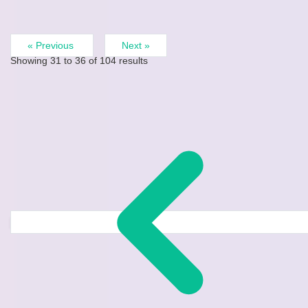
« Previous
Next »
Showing
31
to
36
of
104
results