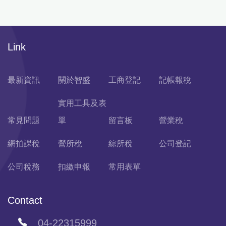
Link
最新資訊
關於智盛
工商登記
記帳報稅
實用工具及表
常見問題
單
留言板
營業稅
網拍課稅
營所稅
綜所稅
公司登記
公司稅務
扣繳申報
常用表單
Contact
04-22315999