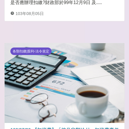
是否應辦理扣繳?財政部於99年12月9日 及.....
103年08月05日
各類扣繳|股利-法令規定