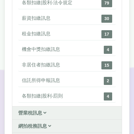
各類扣繳|股利-法令規定
79
薪資扣繳訊息
30
租金扣繳訊息
17
機會中獎扣繳訊息
4
非居住者扣繳訊息
15
信託所得申報訊息
2
各類扣繳|股利-罰則
4
營業稅訊息
網拍稅務訊息