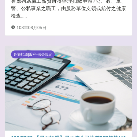
否應列為職工薪資所得辦理扣繳申報?公、教、軍、
警、公私事業之職工，由服務單位支領或給付之健康
檢查.....
103年08月05日
各類扣繳|股利-法令規定