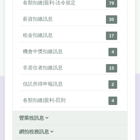
各類扣繳|股利-法令規定
79
薪資扣繳訊息
30
租金扣繳訊息
17
機會中獎扣繳訊息
4
非居住者扣繳訊息
15
信託所得申報訊息
2
各類扣繳|股利-罰則
4
營業稅訊息
網拍稅務訊息