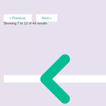
« Previous
Next »
Showing
7
to
12
of
44
results