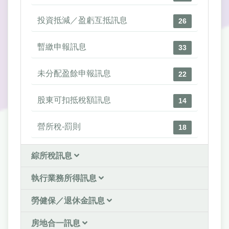
投資抵減／盈虧互抵訊息
26
暫繳申報訊息
33
未分配盈餘申報訊息
22
股東可扣抵稅額訊息
14
營所稅-罰則
18
綜所稅訊息
執行業務所得訊息
勞健保／退休金訊息
房地合一訊息