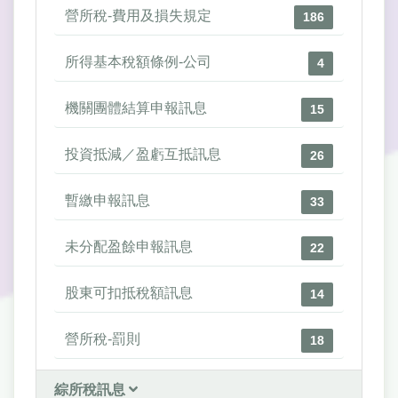
營所稅-費用及損失規定
186
所得基本稅額條例-公司
4
機關團體結算申報訊息
15
投資抵減／盈虧互抵訊息
26
暫繳申報訊息
33
未分配盈餘申報訊息
22
股東可扣抵稅額訊息
14
營所稅-罰則
18
綜所稅訊息