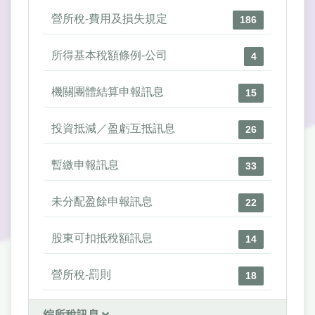
營所稅-費用及損失規定
186
所得基本稅額條例-公司
4
機關團體結算申報訊息
15
投資抵減／盈虧互抵訊息
26
暫繳申報訊息
33
未分配盈餘申報訊息
22
股東可扣抵稅額訊息
14
營所稅-罰則
18
綜所稅訊息