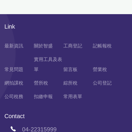
Link
最新資訊
關於智盛
工商登記
記帳報稅
實用工具及表
常見問題
單
留言板
營業稅
網拍課稅
營所稅
綜所稅
公司登記
公司稅務
扣繳申報
常用表單
Contact
04-22315999