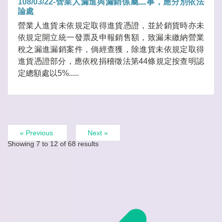
108/03/22-營業人漏進與漏銷係屬二事，應分別依法
論處
營業人進貨未依規定取得進貨憑證，並於銷貨時亦未
依規定開立統一發票及申報銷售額，致漏未繳納營業
稅之漏進漏銷案件，倘經查獲，除進貨未依規定取得
進貨憑證部分，應依稅捐稽徵法第44條規定按查明認
定總額處以5%.....
« Previous
Next »
Showing
7
to
12
of
68
results