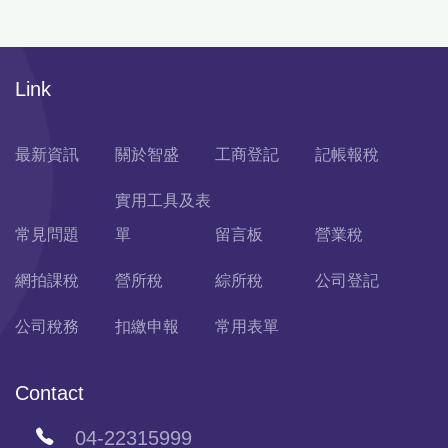
Link
最新資訊
關於智盛
工商登記
記帳報稅
實用工具及表
常見問題
單
留言板
營業稅
網拍課稅
營所稅
綜所稅
公司登記
公司稅務
扣繳申報
常用表單
Contact
04-22315999