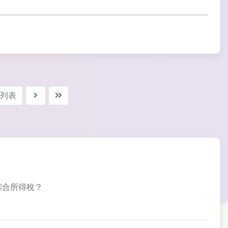
列表
報綜合所得稅？