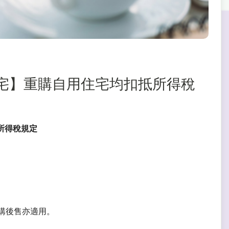
自用住宅】重購自用住宅均扣抵所得稅
抵所得稅規定
先購後售亦適用。