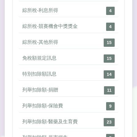
綜所稅-利息所得
4
綜所稅-競賽機會中獎獎金
4
綜所稅-其他所得
15
免稅額規定訊息
15
特別扣除額訊息
14
列舉扣除額-捐贈
11
列舉扣除額-保險費
9
列舉扣除額-醫藥及生育費
23