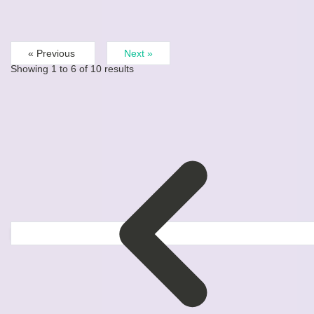
« Previous
Next »
Showing
1
to
6
of
10
results