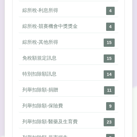
綜所稅-利息所得
4
綜所稅-競賽機會中獎獎金
4
綜所稅-其他所得
15
免稅額規定訊息
15
特別扣除額訊息
14
列舉扣除額-捐贈
11
列舉扣除額-保險費
9
列舉扣除額-醫藥及生育費
23