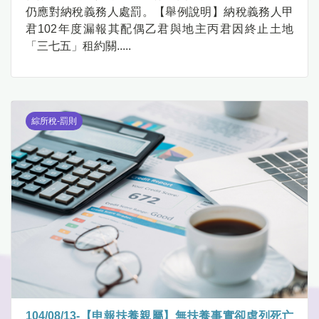
仍應對納稅義務人處罰。【舉例說明】納稅義務人甲
君102年度漏報其配偶乙君與地主丙君因終止土地
「三七五」租約關.....
綜所稅-罰則
104/08/13-【申報扶養親屬】無扶養事實卻虛列死亡