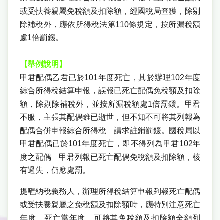
或受扶養親屬免稅額及扣除額，經國稅局查獲，除剔
除補稅外，應依所得稅法第110條規定，按所漏稅額
處1倍罰鍰。
【舉例說明】
甲君配偶乙君已於101年度死亡，其於辦理102年度
綜合所得稅結算申報，誤報已死亡配偶免稅額及扣除
額，除剔除補稅外，並按所漏稅額處1倍罰鍰。甲君
不服，主張其配偶雖已逝世，但不知不可將其列報為
配偶合併申報綜合所得稅，請求註銷罰鍰。國稅局以
甲君配偶已於101年度死亡，即不得列為甲君102年
度之配偶，甲君列報已死亡配偶免稅額及扣除額，核
有過失，仍應處罰。
提醒納稅義務人，辦理所得稅結算申報列報死亡配偶
或受扶養親屬之免稅額及扣除額時，應特別注意死亡
年度，死亡當年度，可將其免稅額及扣除額全額列