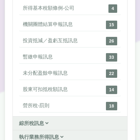
所得基本稅額條例-公司
4
機關團體結算申報訊息
15
投資抵減／盈虧互抵訊息
26
暫繳申報訊息
33
未分配盈餘申報訊息
22
股東可扣抵稅額訊息
14
營所稅-罰則
18
綜所稅訊息
執行業務所得訊息