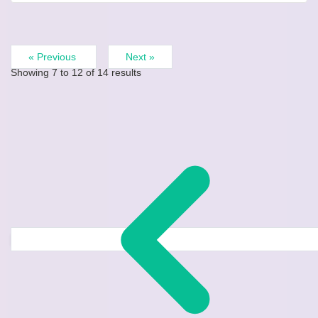
« Previous
Next »
Showing
7
to
12
of
14
results