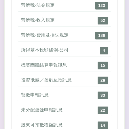
營所稅-法令規定
123
營所稅-收入規定
52
營所稅-費用及損失規定
186
所得基本稅額條例-公司
4
機關團體結算申報訊息
15
投資抵減／盈虧互抵訊息
26
暫繳申報訊息
33
未分配盈餘申報訊息
22
股東可扣抵稅額訊息
14