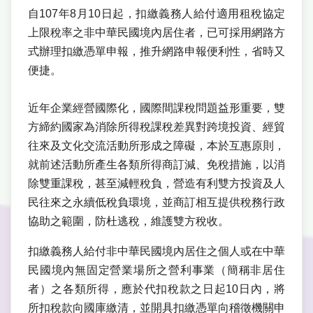
自107年8月10日起，扣繳義務人給付適用租稅協定
上限稅率之非中華民國境內居住者，已可採用網路方
式辦理扣繳憑單申報，推升網路申報便利性，省時又
便捷。
近年企業經營國際化，國際間課稅問題益形重要，雙
方締約國家為消除所得稅課稅差異對跨境投資、經貿
往來及文化交流活動所形成之障礙，本於互惠原則，
就前述活動所產生各類所得商訂減、免稅措施，以消
除雙重課稅，甚至減輕稅負，營造有利雙方投資及人
民往來之永續低稅負環境，並商訂相互提供稅務行政
協助之範圍，防杜逃稅，維護雙方稅收。
扣繳義務人給付非中華民國境內居住之個人或在中華
民國境內無固定營業場所之營利事業（簡稱非居住
者）之各類所得，應於代扣稅款之日起10日內，將
所扣稅款向國庫繳清，並開具扣繳憑單向稽徵機關申