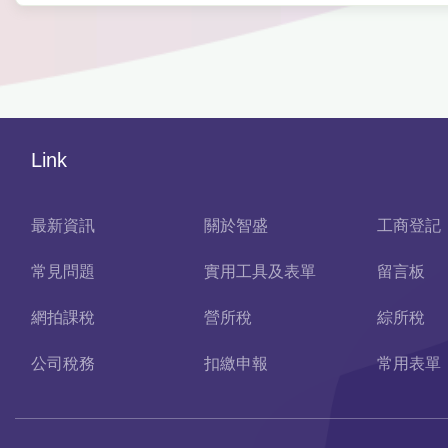
Link
最新資訊
關於智盛
工商登記
常見問題
實用工具及表單
留言板
網拍課稅
營所稅
綜所稅
公司稅務
扣繳申報
常用表單