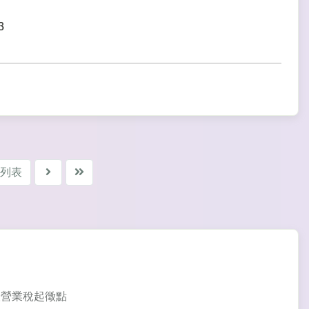
3
列表
業人營業稅起徵點