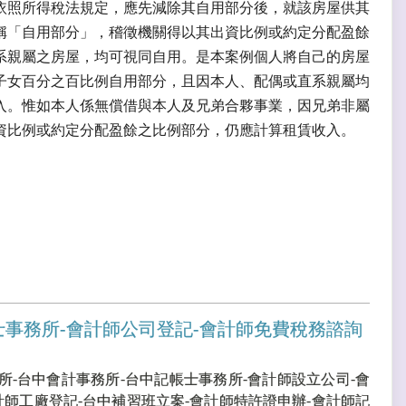
依照所得稅法規定，應先減除其自用部分後，就該房屋供其
稱「自用部分」，稽徵機關得以其出資比例或約定分配盈餘
系親屬之房屋，均可視同自用。是本案例個人將自己的房屋
子女百分之百比例自用部分，且因本人、配偶或直系親屬均
入。惟如本人係無償借與本人及兄弟合夥事業，因兄弟非屬
資比例或約定分配盈餘之比例部分，仍應計算租賃收入。
士事務所-會計師公司登記-會計師免費稅務諮詢
所-台中會計事務所-台中記帳士事務所-會計師設立公司-會
計師工廠登記-台中補習班立案-會計師特許證申辦-會計師記