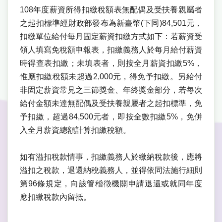
108年度薪資所得扣繳稅額表無配偶及受扶養親屬者
之起扣標準經財政部發布為新臺幣(下同)84,501元，
扣繳單位給付每月固定薪資扣繳方式如下：若薪資受
領人填寫免稅額申報表，扣繳義務人於每月給付薪資
時得查表扣繳；未填表者，則按全月薪資扣繳5%，
惟應扣繳稅額未超過2,000元，得免予扣繳。另給付
非固定薪資常見之三節獎金、年終獎金部分，若每次
給付金額未達無配偶及受扶養親屬者之起扣標準，免
予扣繳，超過84,500元者，即按全數扣繳5%，免併
入全月薪資總額計算扣繳稅額。
如有溢扣稅款情事，扣繳義務人於繳納稅款後，應將
溢扣之稅款，退還納稅義務人，並得依同法施行細則
第96條規定，向該管稽徵機關申請退還或就同年度
應扣繳稅款內留抵。